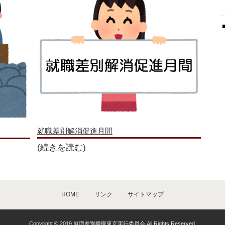
号 2024年6月1日発行より)
(2023年6月7日)
オンライン面接から公正採用を考える～求める人財と出会うため
と協働し公正採用選考の確立
採用選考を
号 2023年6月1日発行より)
(2022年6月8日)
就職差別解消促進月間
ラスメントの現状と課題～企業に求められる対応とは～」
(続きを読む)
と公正採用選考の確立
正しい認識を
号 2022年6月1日発行より)
HOME
リンク
サイトマップ
(2021年6月9日)
社会～ダイバーシティとインクルージョンを具体化するために
Copyright © 2019 就職差別撤廃東京実行委員会 All Rights Reserved.