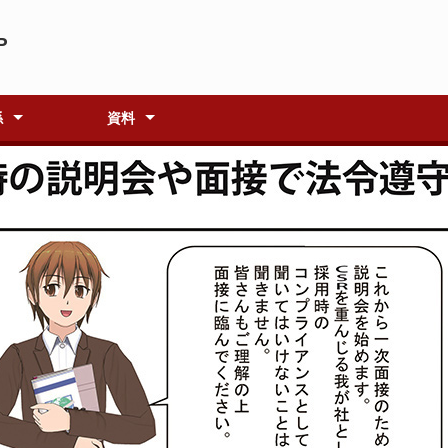
P
係
資料
京実行委員会とは
京集会の開催
ついて
備中)
料室