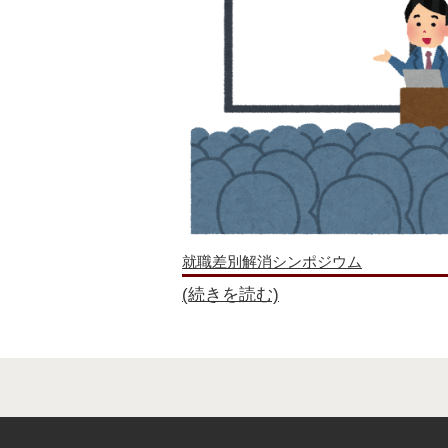
公正採用選考の確立を
(解放新聞 東京版 1039
2023-6-7
就職差別解消シンポジウム
「ネットエントリー・
に～」
2023-6-1
就職差別解消促進月間
能力と適正に基づいた
(解放新聞 東京版 1027
2022-6-8
就職差別解消シンポジウム
就職差別解消シンポジウム
「採用選考におけるハ
(続きを読む)
2022-6-1
就職差別解消促進月間
企業と求職者の双方が
(解放新聞 東京版 1015
2021-6-9
就職差別解消シンポジウム
「障がい者と共に働く