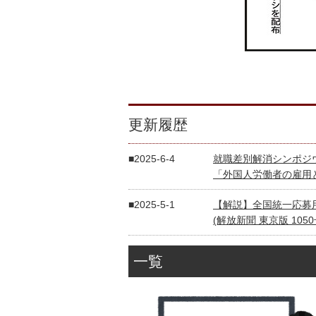
更新履歴
2025-6-4
就職差別解消シンポジウム
「外国人労働者の雇用
2025-5-1
【解説】全国統一応募
(解放新聞 東京版 1050
2024-6-5
就職差別解消シンポジウム
一覧
「D&I（ダイバーシテ
える」
2024-6-1
就職差別解消促進月間