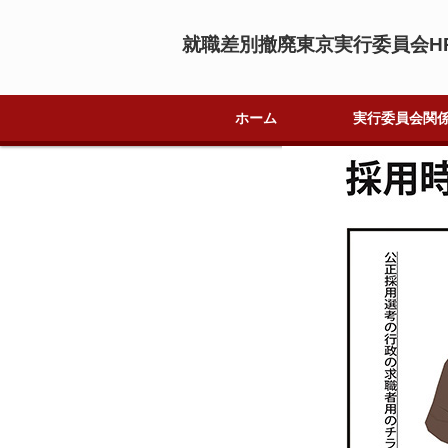
就職差別撤廃東京実行委員会H
ホーム
実行委員会関
就職差別撤廃東
就職差別撤廃東
法令遵守宣言に
関連差別事件(準
資